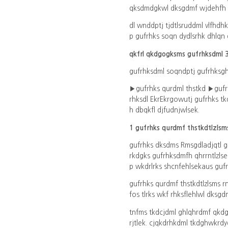
qksdmdgkwl dksgdmf wjdehfh v
dl wnddptj tjdtlsruddml vlfhdh
p gufrhks soqn dydlsrhk dhlqn d
qkfrl qkdgogksms gufrhksdml 3
gufrhksdml soqndptj gufrhksg
▶gufrhks qurdml thstkd ▶gufrh
rhksdl EkrEkrgowutj gufrhks tk
h dbqkfl djfudnjwlsek.
1 gufrhks qurdmf thstkdtlzlsm
gufrhks dksdms Rmsgdladjqtl g
rkdgks gufrhksdmfh qhrrntlzls
p wkdrlrks shcnfehlsekaus gufr
gufrhks qurdmf thstkdtlzlsms
fos tlrks wkf rhksflehlwl dks
tnfms tkdcjdml ghlqhrdmf qkd
rjtlek. cjqkdrhkdml tkdghwkr