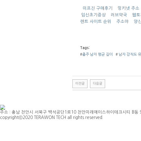
미프진 구매후기
밍키넷 주소 
임신초기증상
러브약국
웹
렌트 사이트 순위
주소야
양산
Tags:
#
충주 남자 평균 길이
#
남자 강직도 
이전글
다음글
주소 : 충남 천안시 서북구 백석공단1로10 천안미래에이스하이테크시티 B동 901호 | TEL 
copyrightⓒ2020 TERAWON TECH all rights reserved.