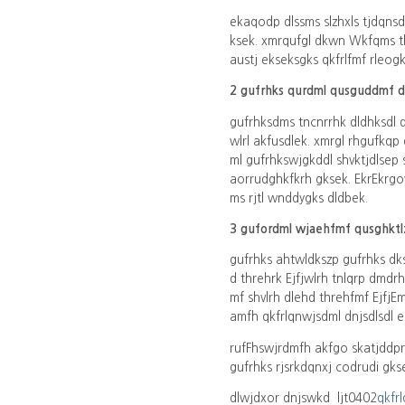
ekaqodp dlssms slzhxls tjdqns
ksek. xmrqufgl dkwn Wkfqms tl
austj ekseksgks qkfrlfmf rleogk
2 gufrhks qurdml qusguddmf 
gufrhksdms tncnrrhk dldhksdl d
wlrl akfusdlek. xmrgl rhgufkq
ml gufrhkswjgkddl shvktjdlsep
aorrudghkfkrh gksek. EkrEkrgo
ms rjtl wnddygks dldbek.
3 gufordml wjaehfmf qusghktl
gufrhks ahtwldkszp gufrhks d
d threhrk Ejfjwlrh tnlqrp dmd
mf shvlrh dlehd threhfmf Ejfj
amfh qkfrlqnwjsdml dnjsdlsdl 
rufFhswjrdmfh akfgo skatjddprp
gufrhks rjsrkdqnxj codrudi gks
dlwjdxor dnjswkd ljt0402
qkfr