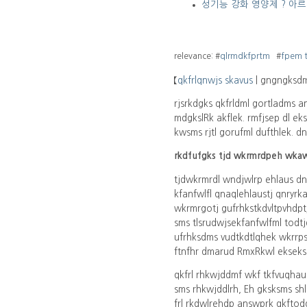
성기능 강화 영양제 ? 아
relevance: #
qlrmdkfprtm
#
fpem 
【
qkfrlqnwjs skavus
| gngngksdm
rjsrkdgks qkfrldml gortladms an
mdgkslRk akflek. rmfjsep dl e
kwsms rjtl gorufml dufthlek. dn
rkdfufgks tjd wkrmrdpeh wkaw
tjdwkrmrdl wndjwlrp ehlaus dn
kfanfwlfl qnaqlehlaustj qnry
wkrmrgotj gufrhkstkdvltpvhdpt
sms tlsrudwjsekfanfwlfml todt
ufrhksdms vudtkdtlqhek wkrrp
ftnfhr dmarud RmxRkwl ekseks
qkfrl rhkwjddmf wkf tkfvuqhau
sms rhkwjddlrh, Eh gksksms s
frl rkdwlrehdp answprk qkftod