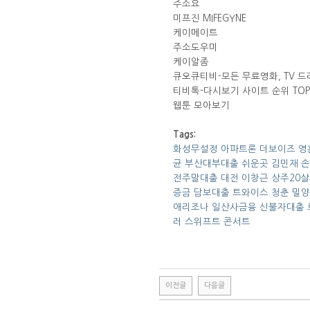
주소요
미프진 MIFEGYNE
케이메이트
주소도우미
케이알좀
큐오큐티비-모든 무료영화, TV 드
티비톡-다시보기 사이트 순위 TOP
웹툰 모아보기
Tags:
화성무설정 아파트론
더보이즈 영
균
부산대부대출 쉬운곳
김민재 
전주말대출
대전 이창근
상주20
증금 담보대출
트와이스 청춘
밀양
애리조나
일산사금융 신불자대출
러 스위프트 콘서트
이전글
다음글