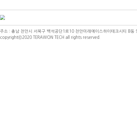
주소 : 충남 천안시 서북구 백석공단1로10 천안미래에이스하이테크시티 B동 901호 | TEL 
copyrightⓒ2020 TERAWON TECH all rights reserved.