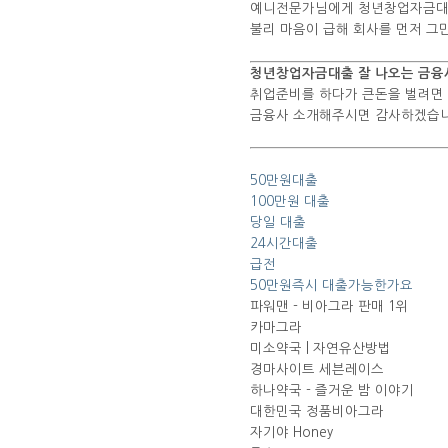
예니전문가님에게 청년창업자금대출
불리 마음이 급해 회사를 먼저 그
청년창업자금대출 잘 나오는 금융
취업준비를 하다가 큰돈을 벌려면
금융사 소개해주시면 감사하겠습니
50만원대출
100만원 대출
당일 대출
24시간대출
급전
50만원즉시 대출가능한가요
파워맨 - 비아그라 판매 1위
카마그라
미소약국 | 자연유산방법
경마사이트 세븐레이스
하나약국 - 즐거운 밤 이야기
대한민국 정품비아그라
자기야 Honey