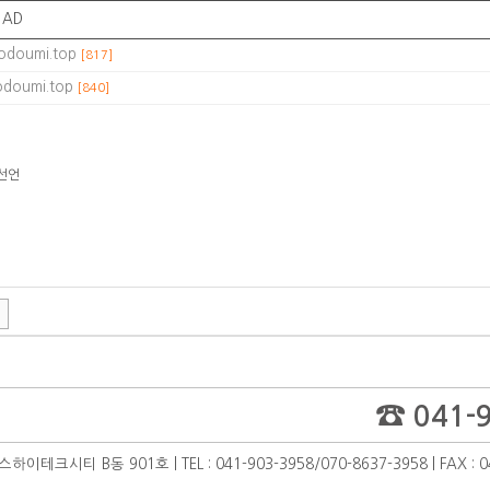
AD
sodoumi.top
[817]
sodoumi.top
[840]
선언
☎
041-9
 B동 901호 | TEL : 041-903-3958/070-8637-3958 | FAX : 04
.