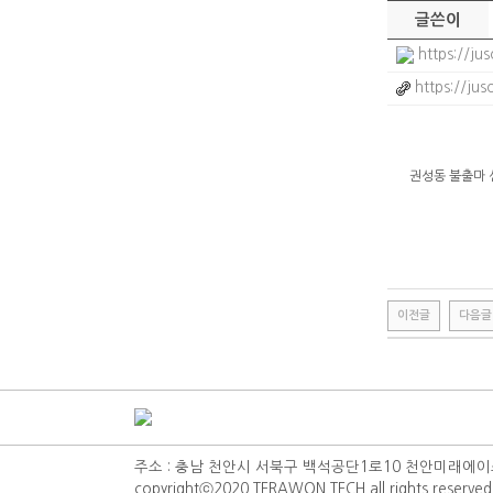
글쓴이
https://ju
https://ju
권성동 불출마 
w
j
d
v
n
a
이전글
다음글
z
k
a
k
r
m
주소 : 충남 천안시 서북구 백석공단1로10 천안미래에이스하이테크시티
f
copyrightⓒ2020 TERAWON TECH all rights reserved