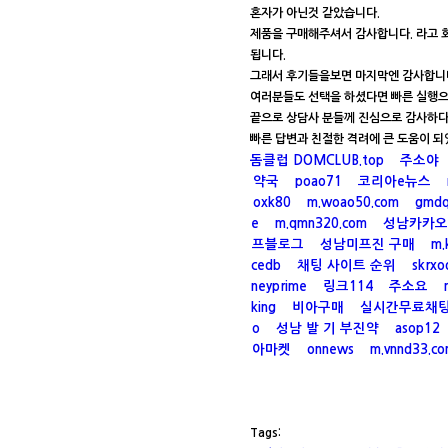
혼자가 아닌것 같았습니다.
제품을 구매해주셔서 감사합니다. 라고 
됩니다.
그래서 후기들을보면 마지막엔 감사합니다
여러분들도 선택을 하셨다면 빠른 실행으
끝으로 상담사 분들께 진심으로 감사하다
빠른 답변과 친절한 격려에 큰 도움이 되
돔클럽 DOMCLUB.top
주소야
약국
poao71
코리아e뉴스
oxk80
m.woao50.com
gmd
e
m.qmn320.com
성남카카오
프블로그
성남미프진 구매
m.
cedb
채팅 사이트 순위
skrxo
neyprime
링크114
주소요
king
비아구매
실시간무료채
o
성남 발 기 부진약
asop12
아마켓
onnews
m.vnnd33.c
Tags: