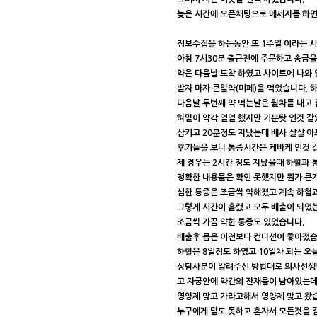
늦은 시간에 오픈채팅으로 메세지를 하면
정보수집을 하는동안 또 1주일 이라는 시
아침 7시30분 출근전에 주문하고 송금을
약은 다음날 도착 하였고 사이트에 나와 
받자 마자 큰알약(미페)을 먹었습니다. 
다음날 두번째 약 먹는날은 월차를 내고 
혀밑이 약각 얼얼 했지만 기분탓 인것 같
삼키고 20분정도 지났는데 배사 살살 아
후기들을 보니 통증시간은 케바케 인것 
제 경우는 2시간 정도 지났을때 하혈과 
정확한 내용물은 확인 못했지만 뭔가 큰개
심한 통증은 조금씩 약해졌고 계속 하혈
그렇게 시간이 흘렀고 모두 배출이 되었
조금씩 가끔 약한 통증도 있었습니다.
배출후 몸은 이전보다 컨디션이 좋아졌습
하혈은 8일정도 하였고 10일차 되는 오
상담사분이 알려주신 방법대로 의사선생님
고 자궁안에 약간의 잔재물이 남아있는데
영양제 맞고 가라고해서 영양제 맞고 왔
누구에게 말도 못하고 혼자서 모든것을 