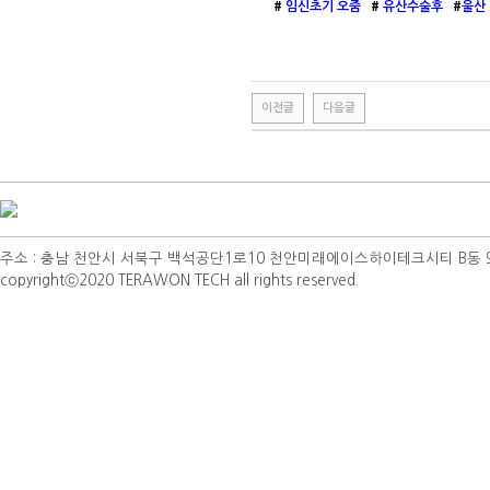
#
임신초기 오줌
#
유산수술후
#
울산
이전글
다음글
주소 : 충남 천안시 서북구 백석공단1로10 천안미래에이스하이테크시티 B동 901호 | TEL 
copyrightⓒ2020 TERAWON TECH all rights reserved.