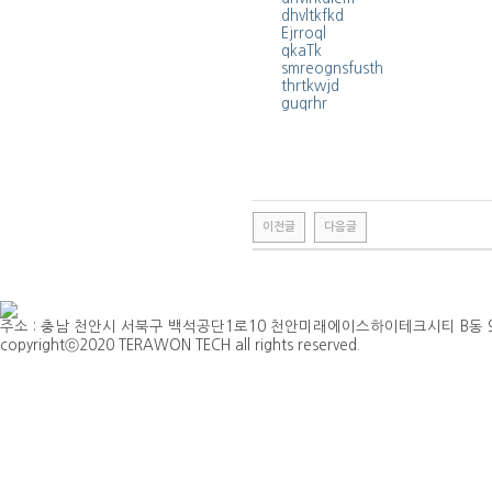
dhvltkfkd
Ejrroql
qkaTk
smreognsfusth
thrtkwjd
guqrhr
이전글
다음글
주소 : 충남 천안시 서북구 백석공단1로10 천안미래에이스하이테크시티 B동 901호 | TEL 
copyrightⓒ2020 TERAWON TECH all rights reserved.