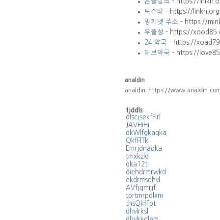
은꼴링크
- https://linkn.
토스타
- https://linkn.org
밍키넷 주소
- https://min
우즐성
- https://xood85
24 약국
- https://xoad7
러브약국
- https://love85
analdin
analdin https://www.analdin.co
tjddls
dlscjsekfFlrl
JAVHiHi
dkWlfgkaqka
QkfFlTk
Emrjdnaqka
tmxkzld
qka12tl
diehdrmrwkd
ekdrmsdhvl
AVfjqmrjf
tprtmrpdlxm
thsQkfFpt
dhvlrksl
dhvlrkdlem