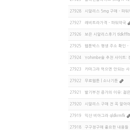
27928
시알리스 5mg 구매 - 파
27927
레비트라가격 - 파워약국
27926
보은 시알리스후기 tldkffltm
27925
웹툰박스 평생 주소 확인 -
27924
Yohimbe술 추천 사이트:
27923
카마그라 먹으면 안되는 사
27922
무료웹툰 | 소나기툰
27921
발기부전 증가의 이유: 젊
27920
시알리스 구매 전 꼭 알아야
27919
익산 비아그라 qldkrmfk
27918
구구정구매 중요한 내용들 신