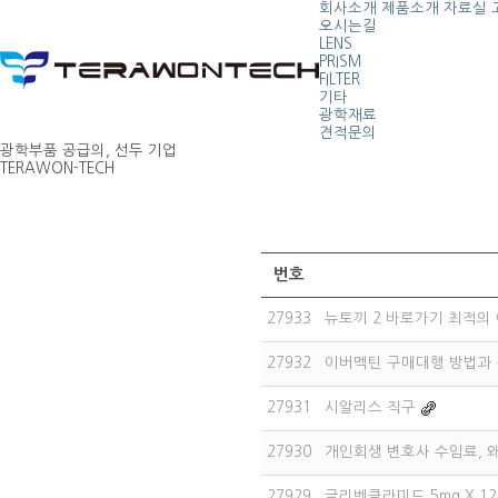
회사소개
제품소개
자료실
오시는길
LENS
PRISM
FILTER
기타
광학재료
견적문의
광학부품 공급의, 선두 기업
TERAWON-TECH
번호
27933
뉴토끼 2 바로가기 최적의
27932
이버멕틴 구매대행 방법과 복
27931
시알리스 직구
27930
개인회생 변호사 수임료, 
27929
글리벤클라미드 5mg X 1