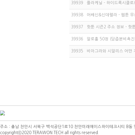
39939
플라케닐 - 하이드록시클로로퀸
39938
어쌔신&신데렐라 - 웹툰 
39937
핫툰 시즌2 주소 정보 - 핫
39936
알로홀 50정 (담즙분비촉진제
39935
비아그라와 시알리스 어떤 
주소 : 충남 천안시 서북구 백석공단1로10 천안미래에이스하이테크시티 B동 901호 | TEL 
copyrightⓒ2020 TERAWON TECH all rights reserved.