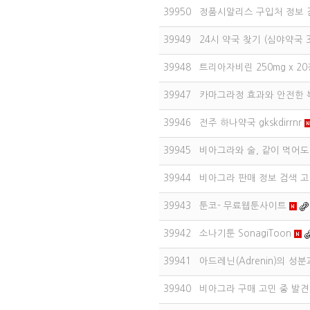
39950
정품시알리스 구입처 정보 검
39949
24시 약국 찾기 (심야약국 
39948
트리아자비린 250mg x 2
39947
카마그라정 효과와 안전한 
39946
전주 하나약국 gkskdirrnr
39945
비아그라와 술, 같이 먹어도
39944
비아그라 판매 정보 검색 고
39943
툰코- 무료웹툰사이트
39942
소나기툰 SonagiToon
39941
아드레닌(Adrenin)의 성
39940
비아그라 구매 고민 중 발견