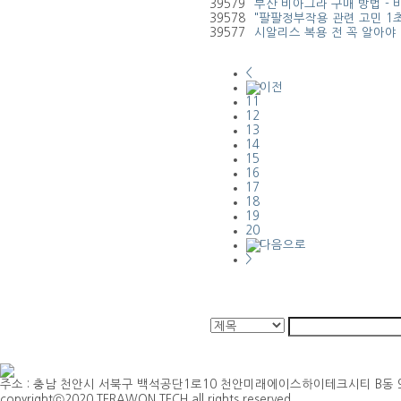
39579
부산 비아그라 구매 방법 - 
39578
"팔팔정부작용 관련 고민 1
39577
시알리스 복용 전 꼭 알아야
<
11
12
13
14
15
16
17
18
19
20
>
주소 : 충남 천안시 서북구 백석공단1로10 천안미래에이스하이테크시티 B동 901호 | TEL 
copyrightⓒ2020 TERAWON TECH all rights reserved.