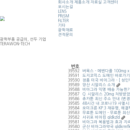
회사소개
제품소개
자료실
고객센터
오시는길
LENS
PRISM
FILTER
기타
광학재료
견적문의
광학부품 공급의, 선두 기업
TERAWON-TECH
번호
39592
버목스 - 메벤다졸 100mg 
39591
도지코믹스 도메인 바로가기 
39590
정품 미국 비아그라 - [ 성인
39589
양산 시알리스 소개
39588
비아그라 익명 배송 가능한
39587
Q. 시알리스 20mg 처방받았
39586
츄카툰 최신 주소 안내 (변경
39585
48시간 내 코로나19 사멸시
39584
오미크론 KP.3 재유행, 해
39583
무료툰 도메인 - 무료툰 최신
39582
서귀포 비아킹 qldkzld
39581
비아그라 복용법과 효과 지속
39580
군산 비아그라약국 qldkrmfkd