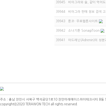
39945
비아그라와 술, 같이 먹어도
39944
비아그라 판매 정보 검색 고
39943
툰코- 무료웹툰사이트
39942
소나기툰 SonagiToon
39941
아드레닌(Adrenin)의 성
주소 : 충남 천안시 서북구 백석공단1로10 천안미래에이스하이테크시티 B동 901호 | TEL 
copyrightⓒ2020 TERAWON TECH all rights reserved.