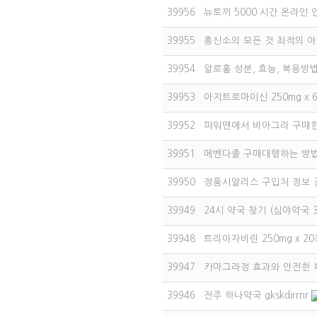
39956
뉴토끼 5000 시간 온라인 
39955
흥신소의 모든 것 최적의 
39954
알로홀 성분, 효능, 복용방법
39953
아지트로마이신 250mg x 6
39952
파워맨에서 비아그라 구매한
39951
메벤다졸 구매대행하는 방법 -
39950
정품시알리스 구입처 정보 검
39949
24시 약국 찾기 (심야약국 
39948
트리아자비린 250mg x 2
39947
카마그라정 효과와 안전한 
39946
전주 하나약국 gkskdirrnr